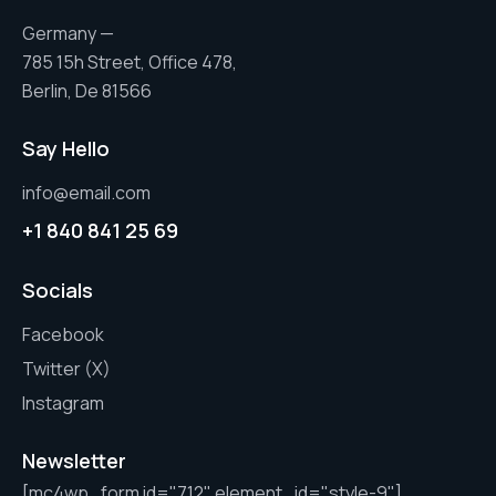
Germany —
785 15h Street, Office 478,
Berlin, De 81566
Say Hello
info@email.com
+1 840 841 25 69
Socials
Facebook
Twitter (X)
Instagram
Newsletter
[mc4wp_form id="712" element_id="style-9"]